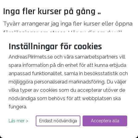
Inga fler kurser på gång ..
Tyvärr arrangerar jag inga fler kurser eller öppna
föreläsningar om stress. Hör av dig om du vill
anlita mig till din arbetsplats istället.
Inställningar för cookies
AndreasPiirimets.se och våra samarbetspartners vill
FAQ om att boka mig >
spara information på din enhet för att kunna erbjuda
anpassad funktionalitet, samla in besöksstatistik och
möjliggöra personaliserad marknadsföring. Du väljer
vilka typer av cookies som du accepterar utöver de
nödvändiga som behövs för att webbplatsen ska
fungera.
Läs mer >
Endast nödvändiga
Acceptera alla
AndreasPiirimets.se © Softema AB |
andreas@andreaspiirimets.se
|
Integritetspolicy