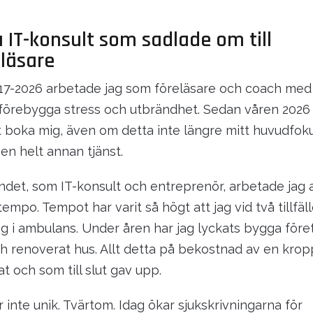
 IT-konsult som sadlade om till
eläsare
17-2026 arbetade jag som föreläsare och coach med 
förebygga stress och utbrändhet. Sedan våren 2026
t boka mig, även om detta inte längre mitt huvudfoku
en helt annan tjänst.
ndet, som IT-konsult och entreprenör, arbetade jag al
empo. Tempot har varit så högt att jag vid två tillfä
g i ambulans. Under åren har jag lyckats bygga föret
och renoverat hus. Allt detta på bekostnad av en krop
t och som till slut gav upp.
r inte unik. Tvärtom. Idag ökar sjukskrivningarna för