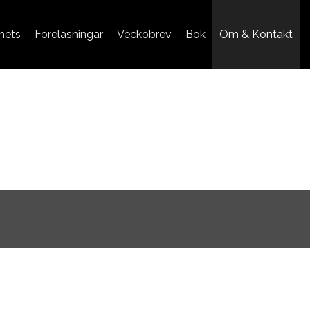
mets
Föreläsningar
Veckobrev
Bok
Om & Kontakt