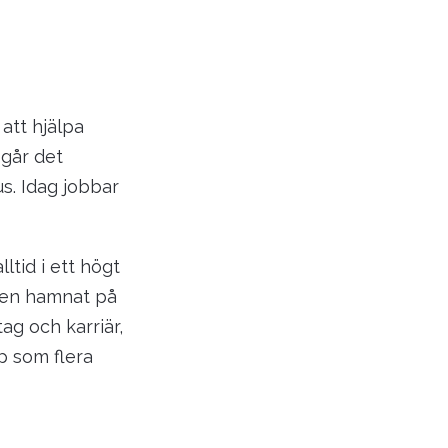
att hjälpa
 går det
s. Idag jobbar
ltid i ett högt
llen hamnat på
ag och karriär,
p som flera