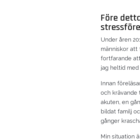
Före detta
stressför
Under åren 20
människor att 
fortfarande at
jag heltid med 
Innan föreläsa
och krävande t
akuten, en gån
bildat familj 
gånger krascha
Min situation ä