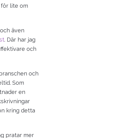
för lite om
och även
st
. Där har jag
ffektivare och
T-branschen och
ltid. Som
stnader en
ukskrivningar
on kring detta
ag pratar mer