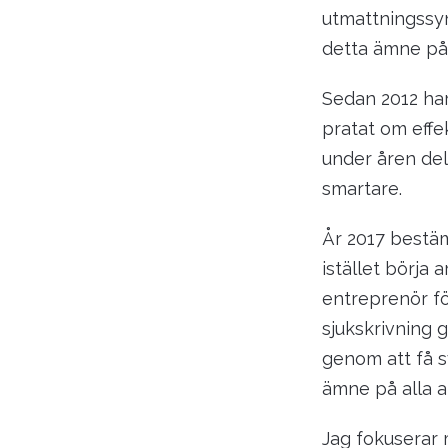
utmattningssyn
detta ämne på
Sedan 2012 har
pratat om effe
under åren del
smartare.
År 2017 bestäm
istället börja
entreprenör fö
sjukskrivning g
genom att få s
ämne på alla a
Jag fokuserar 