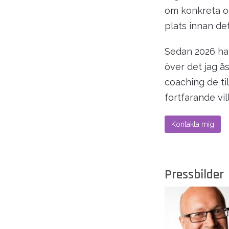
om konkreta oc
plats innan de
Sedan 2026 har 
över det jag å
coaching de ti
fortfarande vil
Kontakta mig
Pressbilder