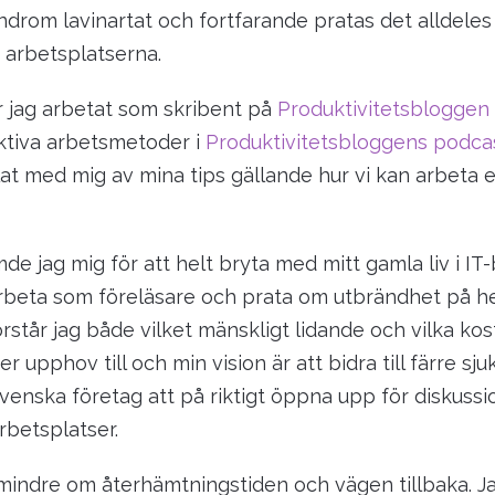
drom lavinartat och fortfarande pratas det alldeles 
 arbetsplatserna.
 jag arbetat som skribent på
Produktivitetsbloggen
ktiva arbetsmetoder i
Produktivitetsbloggens podca
at med mig av mina tips gällande hur vi kan arbeta e
de jag mig för att helt bryta med mitt gamla liv i I
 arbeta som föreläsare och prata om utbrändhet på he
rstår jag både vilket mänskligt lidande och vilka ko
er upphov till och min vision är att bidra till färre sj
venska företag att på riktigt öppna upp för diskussi
rbetsplatser.
mindre om återhämtningstiden och vägen tillbaka. J