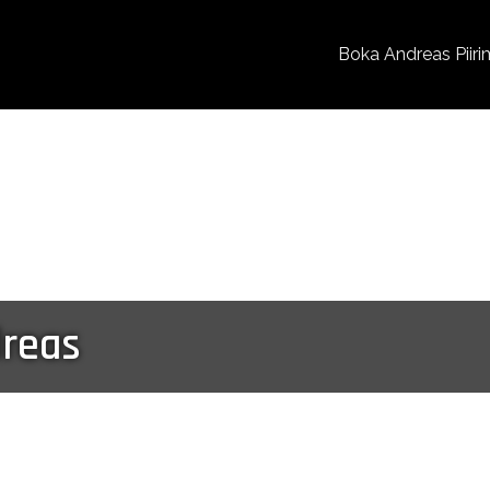
Boka Andreas Piiri
reas