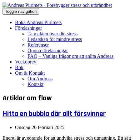
Toggle navigation
Boka Andreas Piirimets
Föreläsningar
Ta makten över din stress
Ledarskap för mindre stress
Referenser
Öppna föreläsningar
FAQ – Vanliga frågor om att anlita Andreas
Veckobrev
Bok
Om & Kontakt
Om Andreas
Kontakt
Artiklar om flow
Hitta en bubbla där allt försvinner
Onsdag 26 februari 2025
Energi är avgörande för att undvika stress och utmattning. Ett sätt