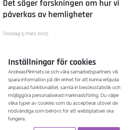
Det säger forskningen om hur vi
påverkas av hemligheter
Onsdag 5 mars 2025
Forskning visar att hemligheter får oss att må
sämre. Dock handlar det inte bara om den stress
Inställningar för cookies
som uppstår just när de ska döljas.
AndreasPiirimets.se och våra samarbetspartners vill
spara information på din enhet för att kunna erbjuda
anpassad funktionalitet, samla in besöksstatistik och
Läs mer >
möjliggöra personaliserad marknadsföring. Du väljer
vilka typer av cookies som du accepterar utöver de
nödvändiga som behövs för att webbplatsen ska
fungera.