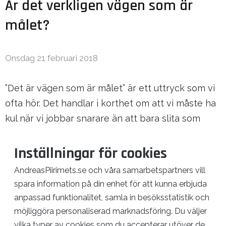
Är det verkligen vägen som är
målet?
Onsdag 21 februari 2018
”Det är vägen som är målet” är ett uttryck som vi
ofta hör. Det handlar i korthet om att vi måste ha
kul när vi jobbar snarare än att bara slita som
galningar mot ett högt mål. Tillåt mig denna
vecka ifrågasätta och resonera lite kring vad som
Inställningar för cookies
är viktigast, vägen eller målet?
AndreasPiirimets.se och våra samarbetspartners vill
spara information på din enhet för att kunna erbjuda
anpassad funktionalitet, samla in besöksstatistik och
Läs mer >
möjliggöra personaliserad marknadsföring. Du väljer
vilka typer av cookies som du accepterar utöver de