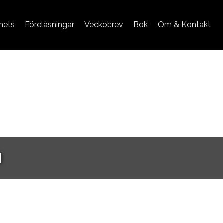
mets
Föreläsningar
Veckobrev
Bok
Om & Kontakt
a