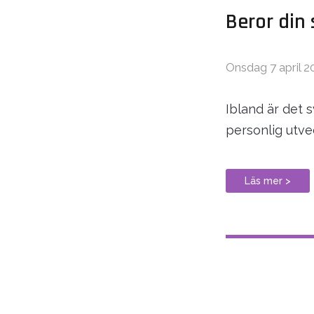
Beror din 
Onsdag 7 april 2
Ibland är det s
personlig utvec
Läs mer >