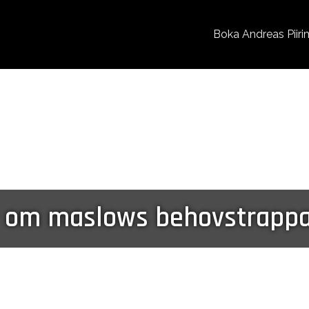
Boka Andreas Piiri
ar om maslows behovstrapp