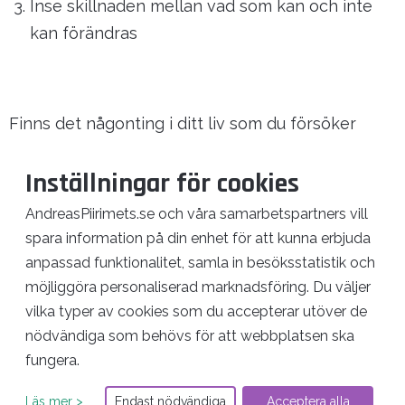
Inse skillnaden mellan vad som kan och inte
kan förändras
Finns det någonting i ditt liv som du försöker
förändra trots att det faktiskt inte går? Kan
Inställningar för cookies
Sinnesrobönen ge dig en ny synvinkel på läget
och hjälpa dig framåt?
AndreasPiirimets.se och våra samarbetspartners vill
spara information på din enhet för att kunna erbjuda
anpassad funktionalitet, samla in besöksstatistik och
Mer läsning
möjliggöra personaliserad marknadsföring. Du väljer
Krävs högt tempo för att skapa förtroende?
vilka typer av cookies som du accepterar utöver de
nödvändiga som behövs för att webbplatsen ska
Komma tillbaka eller komma framåt?
fungera.
Kontrollera oro med Borkovecs ångestkvart
Läs mer >
Endast nödvändiga
Acceptera alla