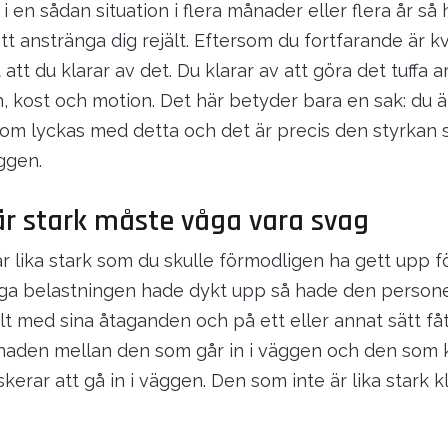
 en sådan situation i flera månader eller flera år så 
tt anstränga dig rejält. Eftersom du fortfarande är k
att du klarar av det. Du klarar av att göra det tuffa 
n, kost och motion. Det här betyder bara en sak: du är
 som lyckas med detta och det är precis den styrkan 
äggen.
r stark måste våga vara svag
r lika stark som du skulle förmodligen ha gett upp f
öga belastningen hade dykt upp så hade den person
lt med sina åtaganden och på ett eller annat sätt fåt
llnaden mellan den som går in i väggen och den som k
skerar att gå in i väggen. Den som inte är lika stark kl