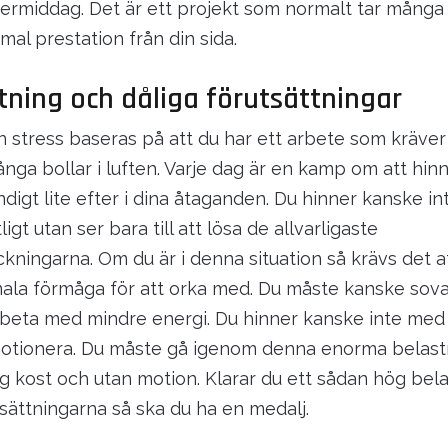
rmiddag. Det är ett projekt som normalt tar många
mal prestation från din sida.
tning och dåliga förutsättningar
in stress baseras på att du har ett arbete som kräver
ga bollar i luften. Varje dag är en kamp om att hi
ndigt lite efter i dina åtaganden. Du hinner kanske in
igt utan ser bara till att lösa de allvarligaste
kningarna. Om du är i denna situation så krävs det a
la förmåga för att orka med. Du måste kanske sova
eta med mindre energi. Du hinner kanske inte med a
 motionera. Du måste gå igenom denna enorma belas
ig kost och utan motion. Klarar du ett sådan hög bel
tsättningarna så ska du ha en medalj.