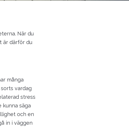
eterna. När du
t är därför du
 har många
n sorts vardag
elaterad stress
lle kunna säga
ållighet och en
gå in i väggen