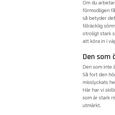
Om du arbetar i
förmodligen få
så betyder det 
tillräcklig söm
otroligt stark
att köra in i v
Den som ä
Den som inte ä
Så fort den h
misslyckats he
Här har vi ski
som är stark ri
utmärkt.