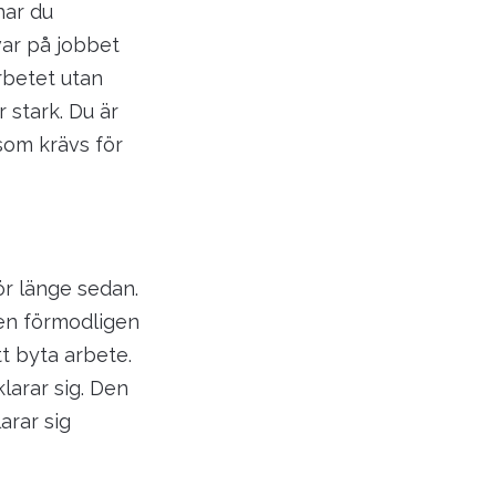
har du
var på jobbet
arbetet utan
 stark. Du är
som krävs för
ör länge sedan.
en förmodligen
t byta arbete.
larar sig. Den
arar sig