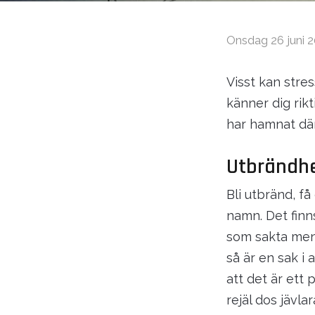
Onsdag 26 juni 
Visst kan stre
känner dig rikt
har hamnat där
Utbrändhet
Bli utbränd, f
namn. Det finns
som sakta men 
så är en sak i 
att det är ett 
rejäl dos jävl