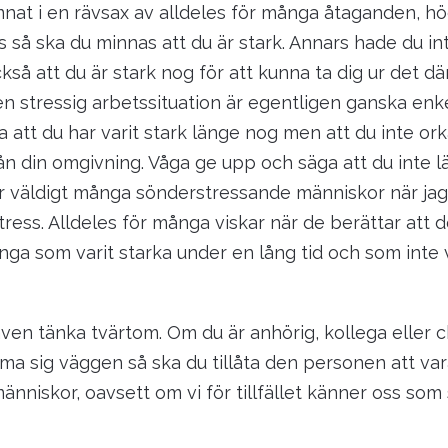
nat i en rävsax av alldeles för många åtaganden, h
s så ska du minnas att du är stark. Annars hade du in
så att du är stark nog för att kunna ta dig ur det där.
n stressig arbetssituation är egentligen ganska enk
a att du har varit stark länge nog men att du inte or
ån din omgivning. Våga ge upp och säga att du inte lä
ar väldigt många sönderstressande människor när jag
ress. Alldeles för många viskar när de berättar att d
nga som varit starka under en lång tid och som inte 
även tänka tvärtom. Om du är anhörig, kollega eller c
ma sig väggen så ska du tillåta den personen att vara
människor, oavsett om vi för tillfället känner oss som 