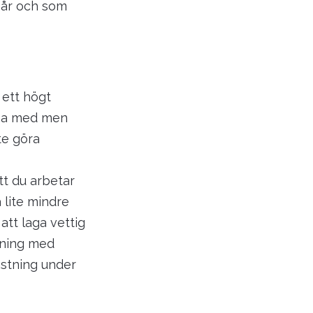
 år och som
 ett högt
nna med men
te göra
tt du arbetar
 lite mindre
tt laga vettig
tning med
astning under