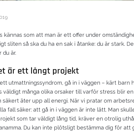
2019
ss kännas som att man är ett offer under omständigh
igt sliten så ska du ha en sak i åtanke: du är stark. De
 du är.
 är ett långt projekt
å ett utmattningssyndrom, gå in i väggen – kärt barn
 väldigt många olika orsaker till varför stress blir e
säkert äter upp all energi. När vi pratar om arbetsr
alla fall säker: att gå in i väggen är inte lätt. Man sku
projekt som tar väldigt lång tid, kräver en otrolig uth
aranamma. Du kan inte plötsligt bestämma dig för att 