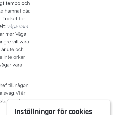
ögt tempo och
te hamnat där.
 Tricket för
elt:
våga vara
kar mer. Våga
ngre vill vara
 är ute och
e inte orkar
vågar vara
hef till någon
 svag. Vi är
starka eller
Inställningar för cookies