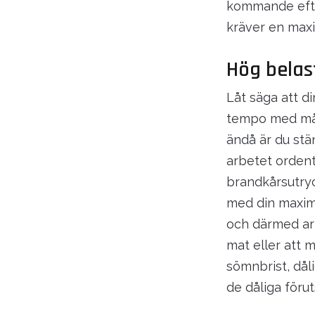
kommande efte
kräver en maxi
Hög belas
Låt säga att d
tempo med mån
ändå är du stä
arbetet ordentl
brandkårsutryc
med din maxima
och därmed arb
mat eller att
sömnbrist, dål
de dåliga föru