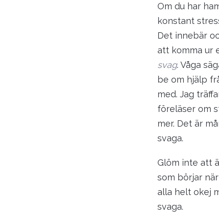
Om du har ham
konstant stres
Det innebär ock
att komma ur e
svag
. Våga säg
be om hjälp fr
med. Jag träff
föreläser om st
mer. Det är må
svaga.
Glöm inte att 
som börjar när
alla helt okej 
svaga.