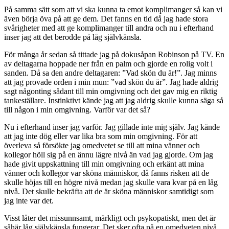
På samma sätt som att vi ska kunna ta emot komplimanger så kan vi
även börja öva på att ge dem. Det fanns en tid då jag hade stora
svårigheter med att ge komplimanger till andra och nu i efterhand
inser jag att det berodde på låg självkänsla.
För många år sedan så tittade jag på dokusåpan Robinson på TV. En
av deltagarna hoppade ner från en palm och gjorde en rolig volt i
sanden. Då sa den andre deltagaren: ”Vad skön du är!”. Jag minns
att jag provade orden i min mun: ”vad skön du är”. Jag hade aldrig
sagt någonting sådant till min omgivning och det gav mig en riktig
tankeställare. Instinktivt kände jag att jag aldrig skulle kunna säga så
till någon i min omgivning. Varför var det så?
Nu i efterhand inser jag varför. Jag gillade inte mig själv. Jag kände
att jag inte dög eller var lika bra som min omgivning. För att
överleva så försökte jag omedvetet se till att mina vänner och
kollegor höll sig på en ännu lägre nivå än vad jag gjorde. Om jag
hade givit uppskattning till min omgivning och erkänt att mina
vänner och kollegor var sköna människor, då fanns risken att de
skulle höjas till en högre nivå medan jag skulle vara kvar på en låg
nivå. Det skulle bekräfta att de är sköna människor samtidigt som
jag inte var det.
Visst låter det missunnsamt, märkligt och psykopatiskt, men det är
såhär låg självkänsla fungerar. Det sker ofta på en omedveten nivå.