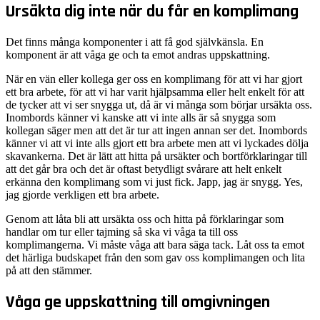
Ursäkta dig inte när du får en komplimang
Det finns många komponenter i att få god självkänsla. En
komponent är att våga ge och ta emot andras uppskattning.
När en vän eller kollega ger oss en komplimang för att vi har gjort
ett bra arbete, för att vi har varit hjälpsamma eller helt enkelt för att
de tycker att vi ser snygga ut, då är vi många som börjar ursäkta oss.
Inombords känner vi kanske att vi inte alls är så snygga som
kollegan säger men att det är tur att ingen annan ser det. Inombords
känner vi att vi inte alls gjort ett bra arbete men att vi lyckades dölja
skavankerna. Det är lätt att hitta på ursäkter och bortförklaringar till
att det går bra och det är oftast betydligt svårare att helt enkelt
erkänna den komplimang som vi just fick. Japp, jag är snygg. Yes,
jag gjorde verkligen ett bra arbete.
Genom att låta bli att ursäkta oss och hitta på förklaringar som
handlar om tur eller tajming så ska vi våga ta till oss
komplimangerna. Vi måste våga att bara säga tack. Låt oss ta emot
det härliga budskapet från den som gav oss komplimangen och lita
på att den stämmer.
Våga ge uppskattning till omgivningen