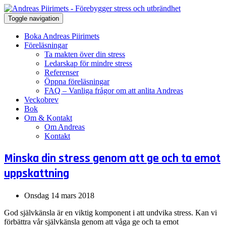
Toggle navigation
Boka Andreas Piirimets
Föreläsningar
Ta makten över din stress
Ledarskap för mindre stress
Referenser
Öppna föreläsningar
FAQ – Vanliga frågor om att anlita Andreas
Veckobrev
Bok
Om & Kontakt
Om Andreas
Kontakt
Minska din stress genom att ge och ta emot
uppskattning
Onsdag 14 mars 2018
God självkänsla är en viktig komponent i att undvika stress. Kan vi
förbättra vår självkänsla genom att våga ge och ta emot