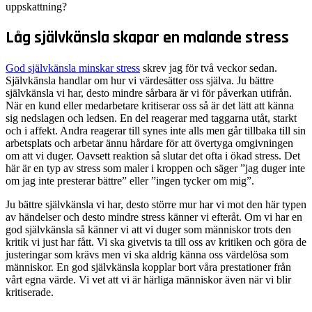
uppskattning?
Låg självkänsla skapar en malande stress
God självkänsla minskar stress
skrev jag för två veckor sedan.
Självkänsla handlar om hur vi värdesätter oss själva. Ju bättre
självkänsla vi har, desto mindre sårbara är vi för påverkan utifrån.
När en kund eller medarbetare kritiserar oss så är det lätt att känna
sig nedslagen och ledsen. En del reagerar med taggarna utåt, starkt
och i affekt. Andra reagerar till synes inte alls men går tillbaka till sin
arbetsplats och arbetar ännu hårdare för att övertyga omgivningen
om att vi duger. Oavsett reaktion så slutar det ofta i ökad stress. Det
här är en typ av stress som maler i kroppen och säger ”jag duger inte
om jag inte presterar bättre” eller ”ingen tycker om mig”.
Ju bättre självkänsla vi har, desto större mur har vi mot den här typen
av händelser och desto mindre stress känner vi efteråt. Om vi har en
god självkänsla så känner vi att vi duger som människor trots den
kritik vi just har fått. Vi ska givetvis ta till oss av kritiken och göra de
justeringar som krävs men vi ska aldrig känna oss värdelösa som
människor. En god självkänsla kopplar bort våra prestationer från
vårt egna värde. Vi vet att vi är härliga människor även när vi blir
kritiserade.