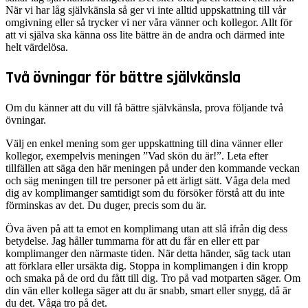
När vi har låg självkänsla så ger vi inte alltid uppskattning till vår
omgivning eller så trycker vi ner våra vänner och kollegor. Allt för
att vi själva ska känna oss lite bättre än de andra och därmed inte
helt värdelösa.
Två övningar för bättre självkänsla
Om du känner att du vill få bättre självkänsla, prova följande två
övningar.
Välj en enkel mening som ger uppskattning till dina vänner eller
kollegor, exempelvis meningen ”Vad skön du är!”. Leta efter
tillfällen att säga den här meningen på under den kommande veckan
och säg meningen till tre personer på ett ärligt sätt. Våga dela med
dig av komplimanger samtidigt som du försöker förstå att du inte
förminskas av det. Du duger, precis som du är.
Öva även på att ta emot en komplimang utan att slå ifrån dig dess
betydelse. Jag håller tummarna för att du får en eller ett par
komplimanger den närmaste tiden. När detta händer, säg tack utan
att förklara eller ursäkta dig. Stoppa in komplimangen i din kropp
och smaka på de ord du fått till dig. Tro på vad motparten säger. Om
din vän eller kollega säger att du är snabb, smart eller snygg, då är
du det. Våga tro på det.