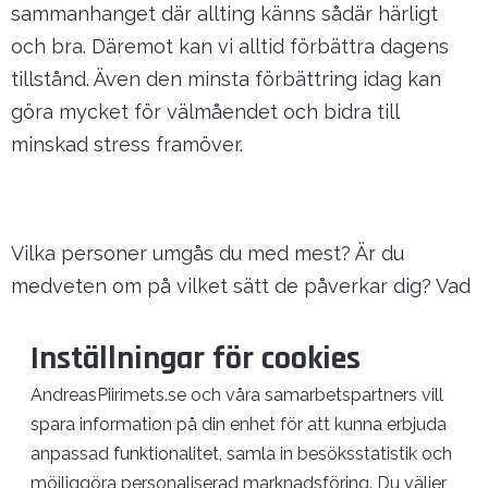
sammanhanget där allting känns sådär härligt
och bra. Däremot kan vi alltid förbättra dagens
tillstånd. Även den minsta förbättring idag kan
göra mycket för välmåendet och bidra till
minskad stress framöver.
Vilka personer umgås du med mest? Är du
medveten om på vilket sätt de påverkar dig? Vad
krävs för att du ska våga utstråla den du är och
Inställningar för cookies
det du står för?
AndreasPiirimets.se och våra samarbetspartners vill
spara information på din enhet för att kunna erbjuda
Mer läsning
anpassad funktionalitet, samla in besöksstatistik och
Stresspyramiden - kopplingen mellan
möjliggöra personaliserad marknadsföring. Du väljer