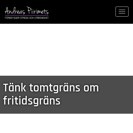
Togg
navi
Tänk tomtgräns om
fritidsgräns