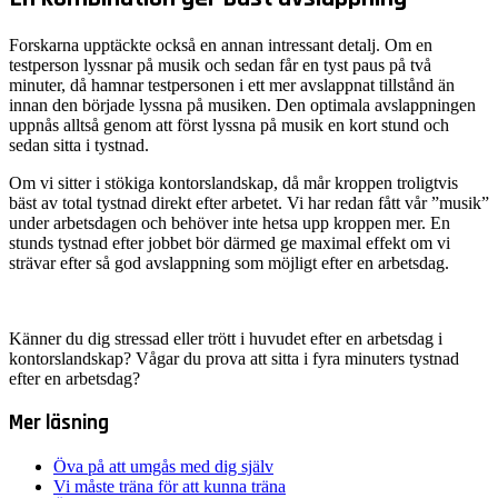
Forskarna upptäckte också en annan intressant detalj. Om en
testperson lyssnar på musik och sedan får en tyst paus på två
minuter, då hamnar testpersonen i ett mer avslappnat tillstånd än
innan den började lyssna på musiken. Den optimala avslappningen
uppnås alltså genom att först lyssna på musik en kort stund och
sedan sitta i tystnad.
Om vi sitter i stökiga kontorslandskap, då mår kroppen troligtvis
bäst av total tystnad direkt efter arbetet. Vi har redan fått vår ”musik”
under arbetsdagen och behöver inte hetsa upp kroppen mer. En
stunds tystnad efter jobbet bör därmed ge maximal effekt om vi
strävar efter så god avslappning som möjligt efter en arbetsdag.
Känner du dig stressad eller trött i huvudet efter en arbetsdag i
kontorslandskap? Vågar du prova att sitta i fyra minuters tystnad
efter en arbetsdag?
Mer läsning
Öva på att umgås med dig själv
Vi måste träna för att kunna träna