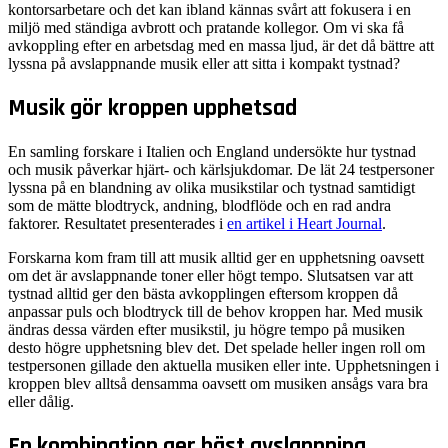
kontorsarbetare och det kan ibland kännas svårt att fokusera i en
miljö med ständiga avbrott och pratande kollegor. Om vi ska få
avkoppling efter en arbetsdag med en massa ljud, är det då bättre att
lyssna på avslappnande musik eller att sitta i kompakt tystnad?
Musik gör kroppen upphetsad
En samling forskare i Italien och England undersökte hur tystnad
och musik påverkar hjärt- och kärlsjukdomar. De lät 24 testpersoner
lyssna på en blandning av olika musikstilar och tystnad samtidigt
som de mätte blodtryck, andning, blodflöde och en rad andra
faktorer. Resultatet presenterades i
en artikel i Heart Journal
.
Forskarna kom fram till att musik alltid ger en upphetsning oavsett
om det är avslappnande toner eller högt tempo. Slutsatsen var att
tystnad alltid ger den bästa avkopplingen eftersom kroppen då
anpassar puls och blodtryck till de behov kroppen har. Med musik
ändras dessa värden efter musikstil, ju högre tempo på musiken
desto högre upphetsning blev det. Det spelade heller ingen roll om
testpersonen gillade den aktuella musiken eller inte. Upphetsningen i
kroppen blev alltså densamma oavsett om musiken ansågs vara bra
eller dålig.
En kombination ger bäst avslappning