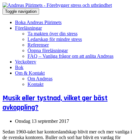
Toggle navigation
Boka Andreas Piirimets
Föreläsningar
Ta makten över din stress
Ledarskap för mindre stress
Referenser
Öppna föreläsningar
FAQ – Vanliga frågor om att anlita Andreas
Veckobrev
Bok
Om & Kontakt
Om Andreas
Kontakt
Musik eller tystnad, vilket ger bäst
avkoppling?
Onsdag 13 september 2017
Sedan 1960-talet har kontorslandskap blivit mer och mer vanliga i
de svenska kontoren. Buller och sorl har blivit en vardag för