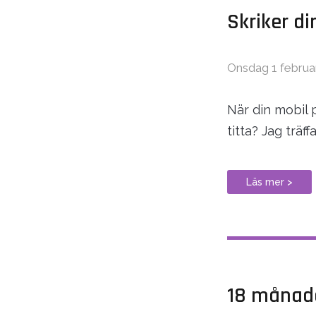
Skriker di
Onsdag 1 februa
När din mobil p
titta? Jag trä
Läs mer >
18 månade