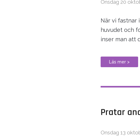
Onsdag 20 okto
När vi fastnar
huvudet och for
inser man att 
Läs mer >
Pratar an
Onsdag 13 okto