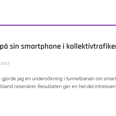
 på sin smartphone i kollektivtrafike
 2017
16 gjorde jag en undersökning i tunnelbanan om sma
land resenärer. Resultaten ger en hel del intressant