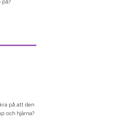
o på?
äkra på att den
opp och hjärna?