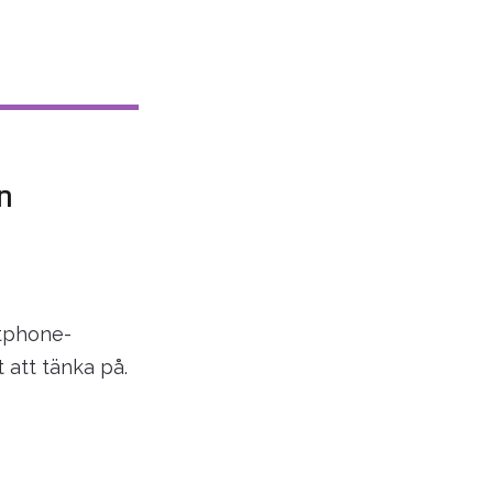
n
rtphone-
 att tänka på.