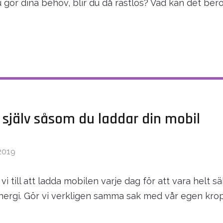
 gör dina behov, blir du då rastlös? Vad kan det ber
 själv såsom du laddar din mobil
2019
 vi till att ladda mobilen varje dag för att vara helt s
l energi. Gör vi verkligen samma sak med vår egen kr