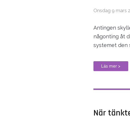
Onsdag 9 mars 
Antingen skylle
någonting åt d
systemet den s
Läs mer >
När tänkt