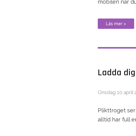
mobilen när du
Läs mer >
Ladda dig
Onsdag 10 april 
Plikttroget ser
alltid har ful