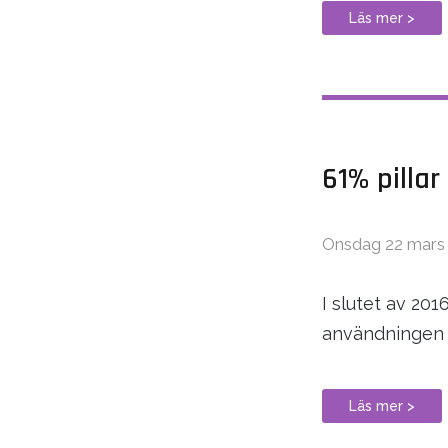
Läs mer >
61% pillar
Onsdag 22 mars
I slutet av 20
användningen b
Läs mer >