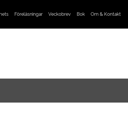
mets
Föreläsningar
Veckobrev
Bok
Om & Kontakt