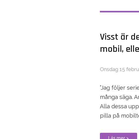
Visst är 
mobil, ell
Onsdag 15 febru
”Jag följer ser
många säga. And
Alla dessa upp
pilla på mobil
Läs mer >